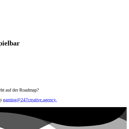
pielbar
teht auf der Roadmap?
op
gaming@247creative.agency.