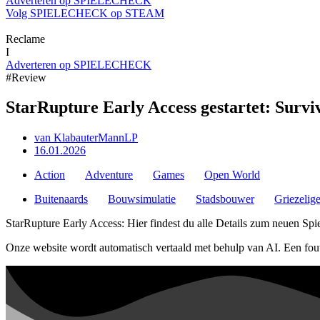
Adverteren op SPIELECHECK
Volg SPIELECHECK op STEAM
Reclame
I
Adverteren op SPIELECHECK
#Review
StarRupture Early Access gestartet: Survi
van
KlabauterMannLP
16.01.2026
Action
Adventure
Games
Open World
Buitenaards
Bouwsimulatie
Stadsbouwer
Griezelige
StarRupture Early Access: Hier findest du alle Details zum neuen Spi
Onze website wordt automatisch vertaald met behulp van AI. Een fou