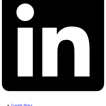
Google News