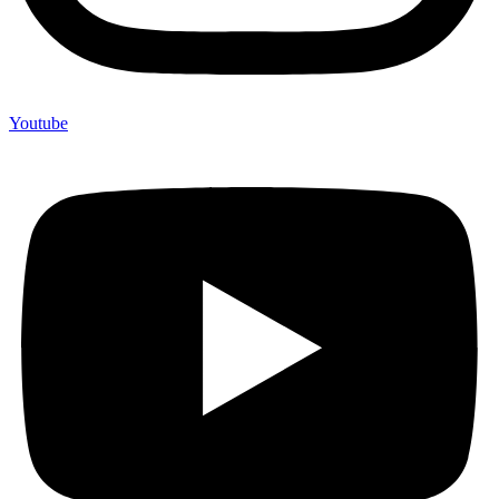
Youtube