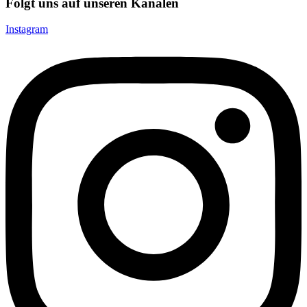
Folgt uns auf unseren Kanälen
Instagram