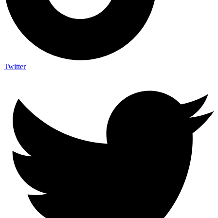
Twitter