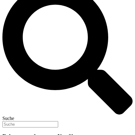
Suche