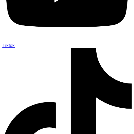
Tiktok