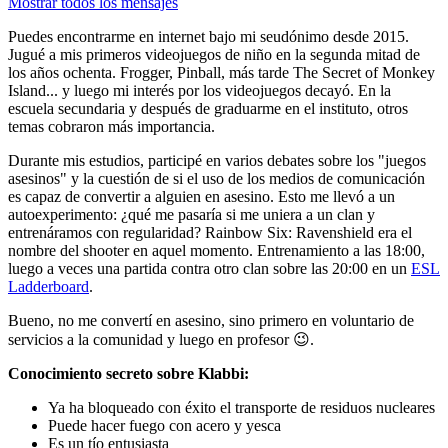
Mostrar todos los mensajes
Puedes encontrarme en internet bajo mi seudónimo desde 2015.
Jugué a mis primeros videojuegos de niño en la segunda mitad de
los años ochenta. Frogger, Pinball, más tarde The Secret of Monkey
Island... y luego mi interés por los videojuegos decayó. En la
escuela secundaria y después de graduarme en el instituto, otros
temas cobraron más importancia.
Durante mis estudios, participé en varios debates sobre los "juegos
asesinos" y la cuestión de si el uso de los medios de comunicación
es capaz de convertir a alguien en asesino. Esto me llevó a un
autoexperimento: ¿qué me pasaría si me uniera a un clan y
entrenáramos con regularidad? Rainbow Six: Ravenshield era el
nombre del shooter en aquel momento. Entrenamiento a las 18:00,
luego a veces una partida contra otro clan sobre las 20:00 en un
ESL
Ladderboard
.
Bueno, no me convertí en asesino, sino primero en voluntario de
servicios a la comunidad y luego en profesor 😉.
Conocimiento secreto sobre Klabbi:
Ya ha bloqueado con éxito el transporte de residuos nucleares
Puede hacer fuego con acero y yesca
Es un tío entusiasta