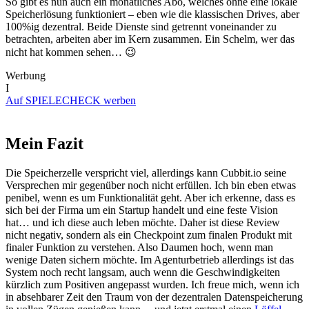
So gibt es nun auch ein monatliches Abo, welches ohne eine lokale
Speicherlösung funktioniert – eben wie die klassischen Drives, aber
100%ig dezentral. Beide Dienste sind getrennt voneinander zu
betrachten, arbeiten aber im Kern zusammen. Ein Schelm, wer das
nicht hat kommen sehen… 😉
Werbung
I
Auf SPIELECHECK werben
Mein Fazit
Die Speicherzelle verspricht viel, allerdings kann Cubbit.io seine
Versprechen mir gegenüber noch nicht erfüllen. Ich bin eben etwas
penibel, wenn es um Funktionalität geht. Aber ich erkenne, dass es
sich bei der Firma um ein Startup handelt und eine feste Vision
hat… und ich diese auch leben möchte. Daher ist diese Review
nicht negativ, sondern als ein Checkpoint zum finalen Produkt mit
finaler Funktion zu verstehen. Also Daumen hoch, wenn man
wenige Daten sichern möchte. Im Agenturbetrieb allerdings ist das
System noch recht langsam, auch wenn die Geschwindigkeiten
kürzlich zum Positiven angepasst wurden. Ich freue mich, wenn ich
in absehbarer Zeit den Traum von der dezentralen Datenspeicherung