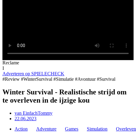
Reclame
I
Adverteren op SPIELECHECK
#Review #WinterSurvival #Simulatie #Avontuur #Survival
Winter Survival - Realistische strijd om
te overleven in de ijzige kou
van
EinfachTommy
22.06.2023
Action
Adventure
Games
Simulation
Overleven