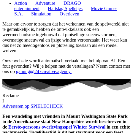
Action
Adventure
DRAGO
entertainment
Hartslag Spelletjes
Movie Games
S.A.
Simulation
Overleven
Maar om ervoor te zorgen dat het verkennen van de spelwereld niet
te gemakkelijk is, hebben de ontwikkelaars ook een
weermechanisme ingebouwd dat plotselinge sneeuwstormen,
overmatige sneeuwval en ijzige winden veroorzaakt. Het weer kan
dus net zo meedogenloos en plotseling toeslaan als een roedel
wolven.
Onze website wordt automatisch vertaald met behulp van AI. Een
fout gevonden? Wil je helpen met de vertalingen? Neem contact met
ons op
gaming@247creative.agency.
Reclame
I
Adverteren op SPIELECHECK
Een wandeling met vrienden in Mount Washington State Park
in de Amerikaanse staat New Hampshire wordt beschreven in
de
Eerste-persoons overlevingsspel Winter Survival
in een echte
nachtmerrie. Tegelijkertijd is dit het startpunt voor een feest