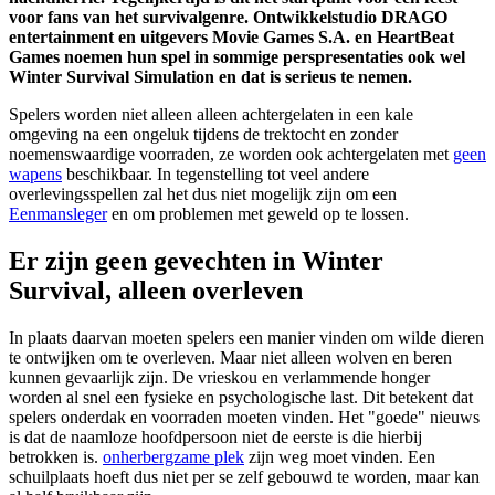
voor fans van het survivalgenre. Ontwikkelstudio DRAGO
entertainment en uitgevers Movie Games S.A. en HeartBeat
Games noemen hun spel in sommige perspresentaties ook wel
Winter Survival Simulation en dat is serieus te nemen.
Spelers worden niet alleen alleen achtergelaten in een kale
omgeving na een ongeluk tijdens de trektocht en zonder
noemenswaardige voorraden, ze worden ook achtergelaten met
geen
wapens
beschikbaar. In tegenstelling tot veel andere
overlevingsspellen zal het dus niet mogelijk zijn om een
Eenmansleger
en om problemen met geweld op te lossen.
Er zijn geen gevechten in Winter
Survival, alleen overleven
In plaats daarvan moeten spelers een manier vinden om wilde dieren
te ontwijken om te overleven. Maar niet alleen wolven en beren
kunnen gevaarlijk zijn. De vrieskou en verlammende honger
worden al snel een fysieke en psychologische last. Dit betekent dat
spelers onderdak en voorraden moeten vinden. Het "goede" nieuws
is dat de naamloze hoofdpersoon niet de eerste is die hierbij
betrokken is.
onherbergzame plek
zijn weg moet vinden. Een
schuilplaats hoeft dus niet per se zelf gebouwd te worden, maar kan