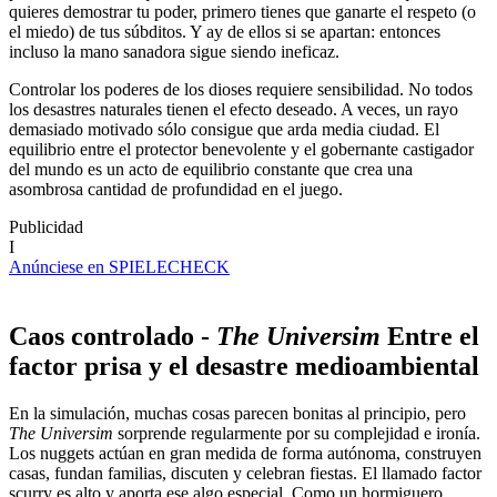
quieres demostrar tu poder, primero tienes que ganarte el respeto (o
el miedo) de tus súbditos. Y ay de ellos si se apartan: entonces
incluso la mano sanadora sigue siendo ineficaz.
Controlar los poderes de los dioses requiere sensibilidad. No todos
los desastres naturales tienen el efecto deseado. A veces, un rayo
demasiado motivado sólo consigue que arda media ciudad. El
equilibrio entre el protector benevolente y el gobernante castigador
del mundo es un acto de equilibrio constante que crea una
asombrosa cantidad de profundidad en el juego.
Publicidad
I
Anúnciese en SPIELECHECK
Caos controlado -
The Universim
Entre el
factor prisa y el desastre medioambiental
En la simulación, muchas cosas parecen bonitas al principio, pero
The Universim
sorprende regularmente por su complejidad e ironía.
Los nuggets actúan en gran medida de forma autónoma, construyen
casas, fundan familias, discuten y celebran fiestas. El llamado factor
scurry es alto y aporta ese algo especial. Como un hormiguero