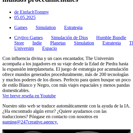
de
EinfachTommy
05.05.2025
Games
Simulation
Estrategia
Crytivo Games
Simulación de Dios
Humble Bundle
Store
Indie
Planetas
Simulation
Estrategia
T
Universim
Espacio
Con influencia divina y un caos encantador, The Universim
acompaña a los jugadores en su viaje desde la Edad de Piedra hasta
la expansión interplanetaria. El juego de estrategia por acumulación
ofrece mundos generados proceduralmente, más de 200 tecnologías
y muchos poderes de los dioses. Perfecto para quien busque un poco
de estilo Blanco y Negro, con más viajes espaciales y menos pandas
domesticables.
Ver breve reseña en Youtube
Nuestro sitio web se traduce automáticamente con la ayuda de la IA.
¿Ha encontrado algún error? ¿Quiere ayudarnos con las
traducciones? Póngase en contacto con nosotros en
gaming@247creative.agency.