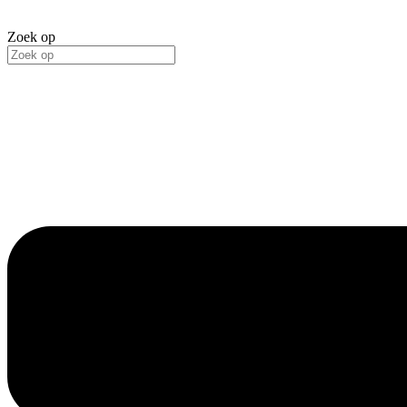
Zoek op