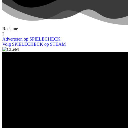
Reclame
I
Adverteren op SPIELECHECK
Volg SPIELECHECK op STEAM