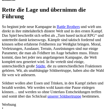
Rette die Lage und übernimm die
Führung
So beginnt jede neue Kampagne in
Battle Brothers
und wirft uns
direkt in ihre mittelalterlich düstere Welt und in den ersten Kampf.
Das Spiel beschreibt sich selbst als „Turn based tactical RPG“ und
untertreibt damit keineswegs. Kämpfe sind taktisch fordernd und
können selbst erfahrene Feldherren zur Weißglut bringen. Moral,
Verletzungen, Ausdauer, Terrain, Ausrüstungen sind nur einige
Parameter, die man als Feldherr im Auge behalten muss. Hinzu
kommt, dass bei jeder neu angefangenen Kampagne, die Welt
komplett neu generiert wird. In ihr verteilt sind einige,
unterschiedlich große
Städte
, die zu unterschiedlichen Fraktionen
gehören. Wir, als unabhängige Söldnertruppe, haben also die Wahl
für wen wir anheuern.
Söldner wollen aber Essen und Trinken, in den Kampf ziehen und
bezahlt werden. Wir werden wohl kaum eine Pause einlegen
können… und werden so ohne Unterlass Entscheidungen treffen
und somit über das Schicksal
unserer Söldnertruppe
bestimmen.
Werbung
I