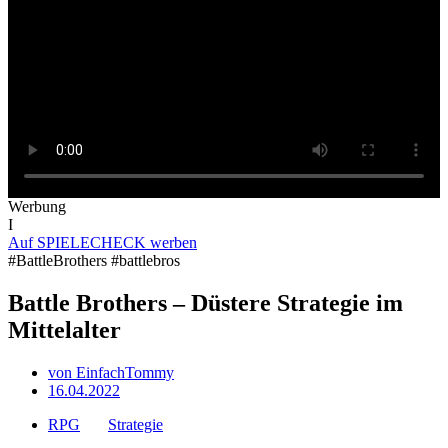
Werbung
I
Auf SPIELECHECK werben
#BattleBrothers #battlebros
Battle Brothers – Düstere Strategie im
Mittelalter
von
EinfachTommy
16.04.2022
RPG
Strategie