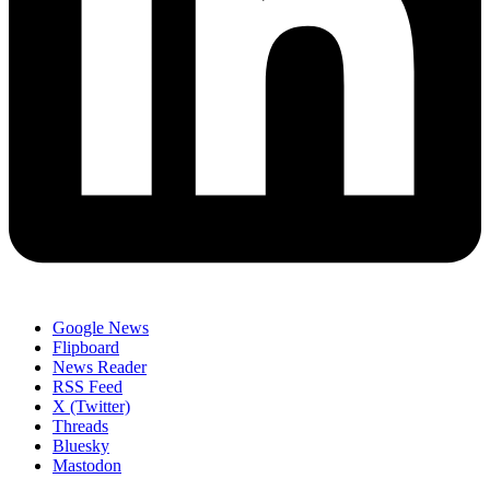
Google News
Flipboard
News Reader
RSS Feed
X (Twitter)
Threads
Bluesky
Mastodon