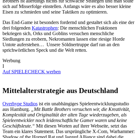
Brothers ist allerdings nichts für schwache Strategen und man sollte
sich auf Misserfolge einstellen. Anfangs wäre es also besser kleine
Eisen zu schmieden und seine Taktiken zu optimieren.
Das End-Game ist besonders fordernd und gestaltet sich als eine der
drei folgenden
Katastrophen
: Die menschlichen Fraktionen
bekriegen sich, Orks und Goblins versuchen menschliche
Siedlungen zu erobern, Nekromanten lassen eine riesige Horde
Untote auferstehen… Unsere Söldnertruppe darf ran an den
sprichwörtlichen Speck und die Welt retten.
Werbung
I
Auf SPIELECHECK werben
Mittelalterstrategie aus Deutschland
Overhype Studios
ist ein unabhängiges Spieleentwicklungsstudio
aus Hamburg.
„Mit Battle Brothers versuchen wir, die Kreativität,
Komplexität und Originalität der alten Tage wiederzugeben, als
Spieleentwickler noch leidenschaftliche Gamer waren und keine
Geschäftsleute.“
Mit diesen Worten auf ihrer Webseite, setzt das
Team ein klares Statement. Das ursprüngliche X-Com, Warhammer:
Shadow of the Horned Rat und Jagged Alliance sind dabei die