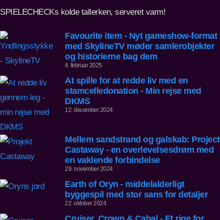
SPIELECHECKs kolde tallerken, serveret varm!
Favourite item - Nyt gameshow-format
med SkylineTV møder samlerobjekter
og historierne bag dem
4. februar 2025
At spille for at redde liv med en
stamcelledonation - Min rejse med
DKMS
12. december 2024
Mellem sandstrand og galskab: Project
Castaway - en overlevelsesdrøm med
en vaklende forbindelse
29. november 2024
Earth of Oryn - middelalderligt
byggespil med stor sans for detaljer
22. oktober 2024
Cruiser, Crown & Cabal - Et rige for