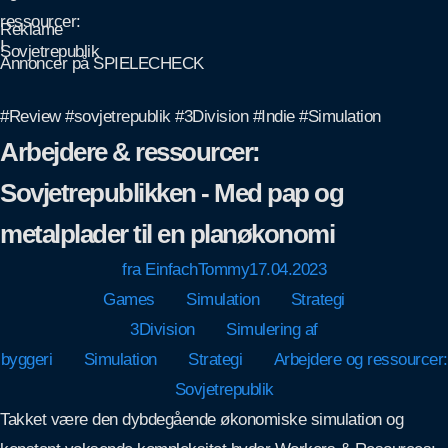
Reklame
I
Annoncer på SPIELECHECK
#Review #sovjetrepublik #3Division #Indie #Simulation
Arbejdere & ressourcer:
Sovjetrepublikken - Med pap og
metalplader til en planøkonomi
fra
EinfachTommy
17.04.2023
Games
Simulation
Strategi
3Division
Simulering af
byggeri
Simulation
Strategi
Arbejdere og ressourcer:
Sovjetrepublik
Takket være den dybdegående økonomiske simulation og