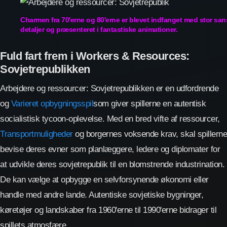
Charmen fra 70'erne og 80'erne er blevet indfanget med stor san
detaljer og præsenteret i fantastiske animationer.
Fuld fart frem i Workers & Resources:
Sovjetrepublikken
Arbejdere og ressourcer: Sovjetrepublikken er en udfordrende
og
Varieret opbygningsspil
som giver spillerne en autentisk
socialistisk tycoon-oplevelse. Med en bred vifte af ressourcer,
Transportmuligheder
og borgernes voksende krav, skal spillerne
bevise deres evner som planlæggere, ledere og diplomater for
at udvikle deres sovjetrepublik til en blomstrende industrination.
De kan vælge at opbygge en selvforsynende økonomi eller
handle med andre lande. Autentiske sovjetiske bygninger,
køretøjer og landskaber fra 1960'erne til 1990'erne bidrager til
spillets atmosfære.