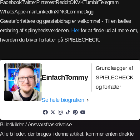
Facebook
Twitter
Pinterest
Reddit
OK
VK
Tumblr
Telegram
WhatsApp
e-mail
LinkedIn
XING
Lomme
Digg
Gæsteforfattere og gæstebidrag er velkomne! - Til en fælles
erobring af spilnyhedsverdenen.
Her
for at finde ud af mere om,
hvordan du bliver forfatter på SPIELECHECK.
Grundlægger af
EinfachTommy
SPIELECHECK
og forfatter
Se hele biografien
Billedkilder / Ansvarsfraskrivelse
Alle billeder, der bruges i denne artikel, kommer enten direkte