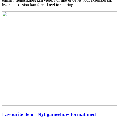
gaming-fællesskabet kan være. For mig er det et godt eksempel på,
hvordan passion kan føre til reel forandring.
Favourite item - Nyt gameshow-format med