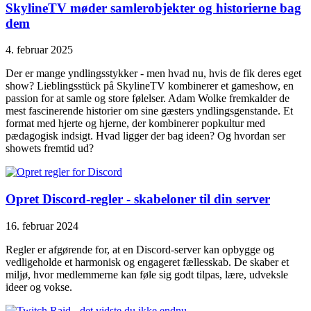
SkylineTV møder samlerobjekter og historierne bag
dem
4. februar 2025
Der er mange yndlingsstykker - men hvad nu, hvis de fik deres eget
show? Lieblingsstück på SkylineTV kombinerer et gameshow, en
passion for at samle og store følelser. Adam Wolke fremkalder de
mest fascinerende historier om sine gæsters yndlingsgenstande. Et
format med hjerte og hjerne, der kombinerer popkultur med
pædagogisk indsigt. Hvad ligger der bag ideen? Og hvordan ser
showets fremtid ud?
Opret Discord-regler - skabeloner til din server
16. februar 2024
Regler er afgørende for, at en Discord-server kan opbygge og
vedligeholde et harmonisk og engageret fællesskab. De skaber et
miljø, hvor medlemmerne kan føle sig godt tilpas, lære, udveksle
ideer og vokse.