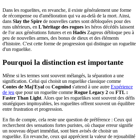
Dans les roguelites, en revanche, il existe généralement une forme
de récompense ou d'amélioration qui va au-delà de la mort. Ainsi,
dans
Slay the Spire
de nouvelles cartes sont débloquées pour des
runs ultérieurs, en
L'héritage des rogues
les héros décédés laissent
de l'or aux générations futures et en
Hadès
Zagreus débloque peu à
peu de nouvelles armes, des bonus de dieux et des éléments
d'histoire. C'est cette forme de progression qui distingue un roguelite
d'un roguelike.
Pourquoi la distinction est importante
Même si les termes sont souvent mélangés, la séparation a une
signification. Celui qui choisit un roguelike classique comme
Contes de Maj'Eyal
ou
Cogmind
s'attend à une autre
Expérience
de jeu
que pour un roguelite comme
Rogue Legacy 2
ou
FTL :
Faster Than Light
. Alors que les roguelikes sont souvent des défis
stratégiques impitoyables, les roguelites offrent souvent un équilibre
entre frustration et progression.
En fin de compte, cela reste une question de préférence : Ceux qui
recherchent des sensations fortes puristes, où chaque erreur signifie
un nouveau départ immédiat, sont bien avisés de choisir un
roguelike. En revanche, ceux qui apprécient la valeur de rejouabilité