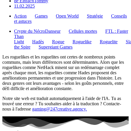
de
EinfachTommy
11.02.2025
Action
Games
Open World
Stratégie
Conseils
et astuces
Crypte du NécroDanseur
Cellules mortes
FTL : Faster
Than
Light
Hadès
Rogue
Roguelike
Roguelite
Sl
the Spire
Supergiant Games
Les roguelikes et les roguelites ont certes de nombreux points
communs, mais leurs différences sont déterminantes. Alors que les
roguelikes comme NetHack misent sur un redémarrage complet
après chaque mort, les roguelites comme Hades proposent des
améliorations permanentes et une progression dans l'histoire. Les
deux genres ont leurs avantages - selon les goûts personnels, entre
défi difficile et amélioration constante.
Notre site web est traduit automatiquement à l'aide de l'IA. Tu as
trouvé une erreur ? Tu souhaites aider à la traduction ? Contacte-
nous à l'adresse
gaming@247creative.agency.