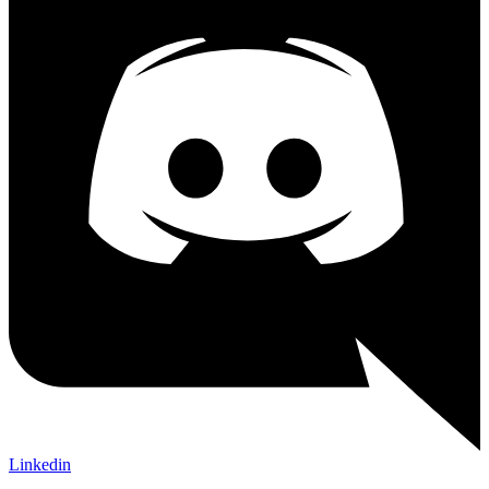
Linkedin