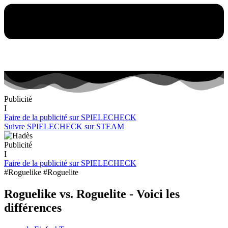
Publicité
I
Faire de la publicité sur SPIELECHECK
Suivre SPIELECHECK sur STEAM
Publicité
I
Faire de la publicité sur SPIELECHECK
#Roguelike #Roguelite
Roguelike vs. Roguelite - Voici les
différences