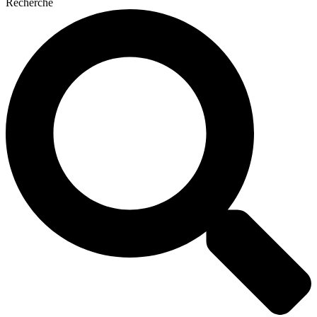
Recherche