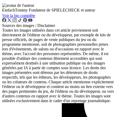
EinfachTommy
Fondateur de SPIELECHECK et auteur
Voir la bio complète
Sources des images / Disclaimer
Toutes les images utilisées dans cet article proviennent soit
directement de l'éditeur ou du développeur, par exemple de kits de
presse officiels, de pages de vente publiques du jeu ou du
programme mentionné, soit de photographies personnelles prises
lors d'événements, de salons ou d'occasions en rapport avec le
thème, avec l'accord des personnes représentées. De même, il est
possible d'utiliser des contenus librement accessibles qui sont
expressément destinés à une utilisation publique ou des images
générées par IA à partir de comptes sous licence. Les droits des
images présentées sont détenus par les détenteurs de droits
respectifs, tels que les éditeurs, les développeurs, les photographes
ou les créateurs de contenu. Chaque article mentionne explicitement
l'éditeur ou le développeur et contient au moins un lien externe vers
des pages pertinentes du jeu, de l'éditeur ou du développeur, ou vers
d'autres contenus en rapport avec le thème. Toutes les images sont
utilisées exclusivement dans le cadre d'un reportage journalistique.