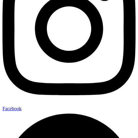
Facebook