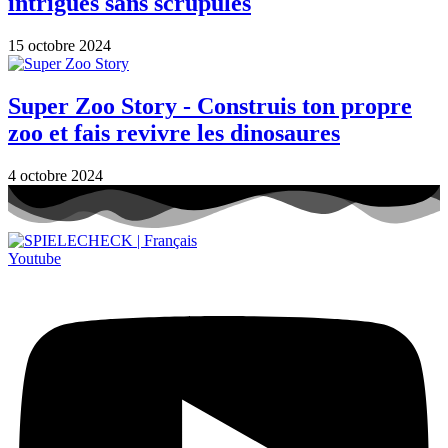
intrigues sans scrupules
15 octobre 2024
Super Zoo Story - Construis ton propre
zoo et fais revivre les dinosaures
4 octobre 2024
Youtube