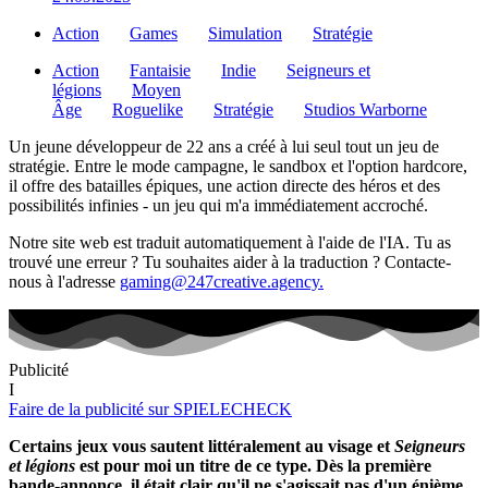
Action
Games
Simulation
Stratégie
Action
Fantaisie
Indie
Seigneurs et
légions
Moyen
Âge
Roguelike
Stratégie
Studios Warborne
Un jeune développeur de 22 ans a créé à lui seul tout un jeu de
stratégie. Entre le mode campagne, le sandbox et l'option hardcore,
il offre des batailles épiques, une action directe des héros et des
possibilités infinies - un jeu qui m'a immédiatement accroché.
Notre site web est traduit automatiquement à l'aide de l'IA. Tu as
trouvé une erreur ? Tu souhaites aider à la traduction ? Contacte-
nous à l'adresse
gaming@247creative.agency.
Publicité
I
Faire de la publicité sur SPIELECHECK
Certains jeux vous sautent littéralement au visage et
Seigneurs
et légions
est pour moi un titre de ce type. Dès la première
bande-annonce, il était clair qu'il ne s'agissait pas d'un énième