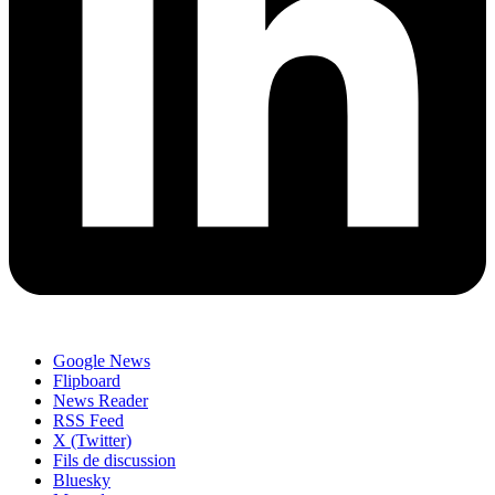
Google News
Flipboard
News Reader
RSS Feed
X (Twitter)
Fils de discussion
Bluesky