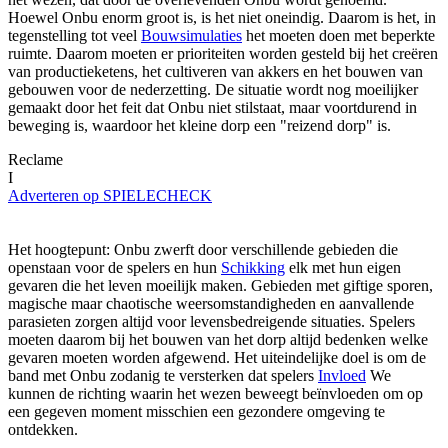
Hoewel Onbu enorm groot is, is het niet oneindig. Daarom is het, in
tegenstelling tot veel
Bouwsimulaties
het moeten doen met beperkte
ruimte. Daarom moeten er prioriteiten worden gesteld bij het creëren
van productieketens, het cultiveren van akkers en het bouwen van
gebouwen voor de nederzetting. De situatie wordt nog moeilijker
gemaakt door het feit dat Onbu niet stilstaat, maar voortdurend in
beweging is, waardoor het kleine dorp een "reizend dorp" is.
Reclame
I
Adverteren op SPIELECHECK
Het hoogtepunt: Onbu zwerft door verschillende gebieden die
openstaan voor de spelers en hun
Schikking
elk met hun eigen
gevaren die het leven moeilijk maken. Gebieden met giftige sporen,
magische maar chaotische weersomstandigheden en aanvallende
parasieten zorgen altijd voor levensbedreigende situaties. Spelers
moeten daarom bij het bouwen van het dorp altijd bedenken welke
gevaren moeten worden afgewend. Het uiteindelijke doel is om de
band met Onbu zodanig te versterken dat spelers
Invloed
We
kunnen de richting waarin het wezen beweegt beïnvloeden om op
een gegeven moment misschien een gezondere omgeving te
ontdekken.