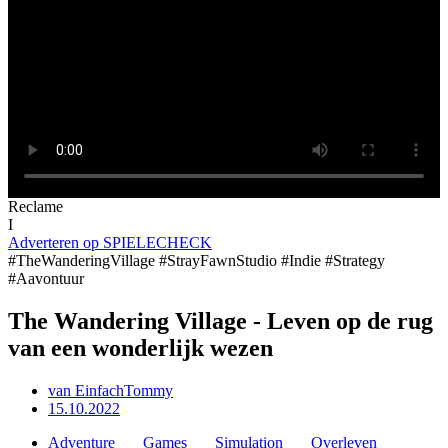
Reclame
I
Adverteren op SPIELECHECK
#TheWanderingVillage #StrayFawnStudio #Indie #Strategy
#Aavontuur
The Wandering Village - Leven op de rug
van een wonderlijk wezen
van
EinfachTommy
15.10.2022
Adventure
Games
Simulation
Overleven