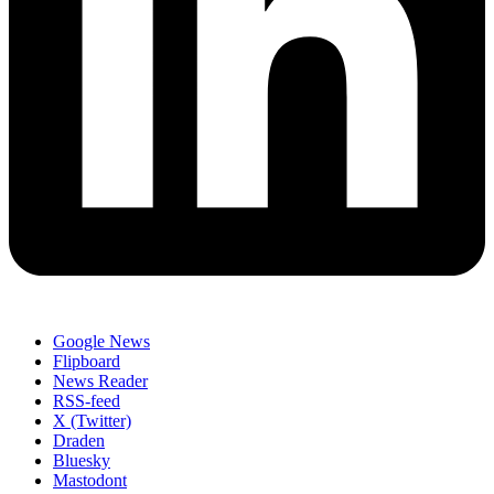
Google News
Flipboard
News Reader
RSS-feed
X (Twitter)
Draden
Bluesky
Mastodont