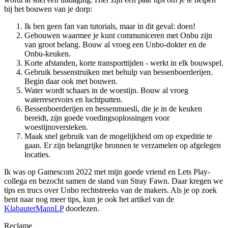
bij het bouwen van je dorp:
Ik ben geen fan van tutorials, maar in dit geval: doen!
Gebouwen waarmee je kunt communiceren met Onbu zijn
van groot belang. Bouw al vroeg een Unbo-dokter en de
Onbu-keuken.
Korte afstanden, korte transporttijden - werkt in elk bouwspel.
Gebruik bessenstruiken met behulp van bessenboerderijen.
Begin daar ook met bouwen.
Water wordt schaars in de woestijn. Bouw al vroeg
waterreservoirs en luchtputten.
Bessenboerderijen en bessenmuesli, die je in de keuken
bereidt, zijn goede voedingsoplossingen voor
woestijnoversteken.
Maak snel gebruik van de mogelijkheid om op expeditie te
gaan. Er zijn belangrijke bronnen te verzamelen op afgelegen
locaties.
Ik was op Gamescom 2022 met mijn goede vriend en Lets Play-
collega en bezocht samen de stand van Stray Fawn. Daar kregen we
tips en trucs over Unbo rechtstreeks van de makers. Als je op zoek
bent naar nog meer tips, kun je ook het artikel van de
KlabauterMannLP
doorlezen.
Reclame