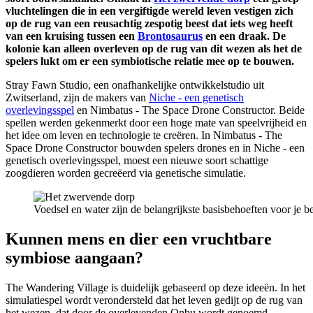
vluchtelingen die in een vergiftigde wereld leven vestigen zich
op de rug van een reusachtig zespotig beest dat iets weg heeft
van een kruising tussen een
Brontosaurus
en een draak. De
kolonie kan alleen overleven op de rug van dit wezen als het de
spelers lukt om er een symbiotische relatie mee op te bouwen.
Stray Fawn Studio, een onafhankelijke ontwikkelstudio uit
Zwitserland, zijn de makers van
Niche - een genetisch
overlevingsspel
en Nimbatus - The Space Drone Constructor. Beide
spellen werden gekenmerkt door een hoge mate van speelvrijheid en
het idee om leven en technologie te creëren. In Nimbatus - The
Space Drone Constructor bouwden spelers drones en in Niche - een
genetisch overlevingsspel, moest een nieuwe soort schattige
zoogdieren worden gecreëerd via genetische simulatie.
Voedsel en water zijn de belangrijkste basisbehoeften voor je b
Kunnen mens en dier een vruchtbare
symbiose aangaan?
The Wandering Village is duidelijk gebaseerd op deze ideeën. In het
simulatiespel wordt verondersteld dat het leven gedijt op de rug van
het wezen, dat door de overlevenden Onbu wordt genoemd.