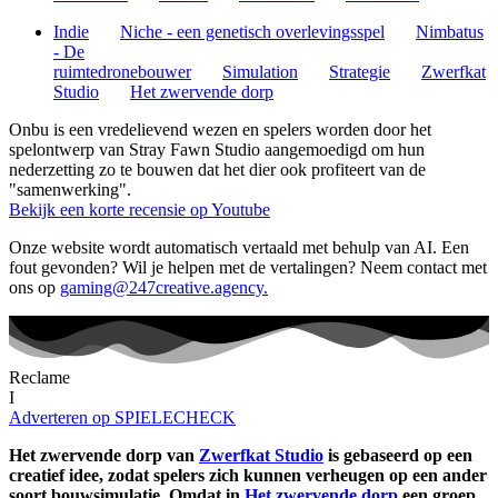
Indie
Niche - een genetisch overlevingsspel
Nimbatus
- De
ruimtedronebouwer
Simulation
Strategie
Zwerfkat
Studio
Het zwervende dorp
Onbu is een vredelievend wezen en spelers worden door het
spelontwerp van Stray Fawn Studio aangemoedigd om hun
nederzetting zo te bouwen dat het dier ook profiteert van de
"samenwerking".
Bekijk een korte recensie op Youtube
Onze website wordt automatisch vertaald met behulp van AI. Een
fout gevonden? Wil je helpen met de vertalingen? Neem contact met
ons op
gaming@247creative.agency.
Reclame
I
Adverteren op SPIELECHECK
Het zwervende dorp van
Zwerfkat Studio
is gebaseerd op een
creatief idee, zodat spelers zich kunnen verheugen op een ander
soort bouwsimulatie. Omdat in
Het zwervende dorp
een groep