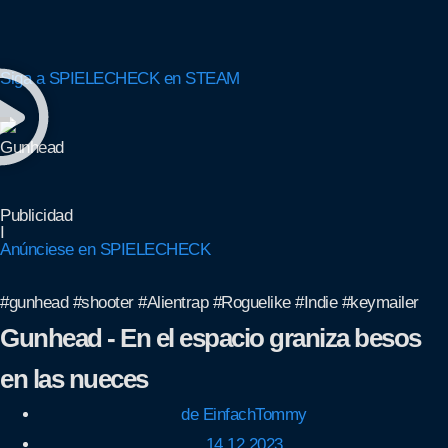
Siga a SPIELECHECK en STEAM
Publicidad
I
Anúnciese en SPIELECHECK
#gunhead #shooter #Alientrap #Roguelike #Indie #keymailer
Gunhead - En el espacio graniza besos
en las nueces
de
EinfachTommy
14.12.2023