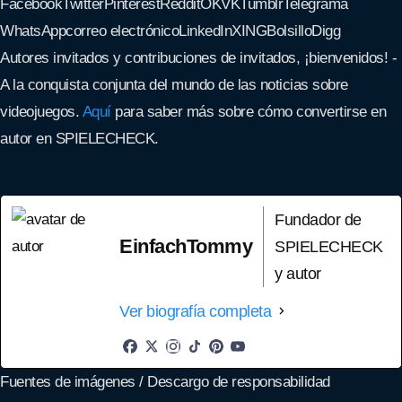
Facebook
Twitter
Pinterest
Reddit
OK
VK
Tumblr
Telegrama
WhatsApp
correo electrónico
LinkedIn
XING
Bolsillo
Digg
Autores invitados y contribuciones de invitados, ¡bienvenidos! -
A la conquista conjunta del mundo de las noticias sobre
videojuegos.
Aquí
para saber más sobre cómo convertirse en
autor en SPIELECHECK.
Fundador de
EinfachTommy
SPIELECHECK
y autor
Ver biografía completa
Fuentes de imágenes / Descargo de responsabilidad