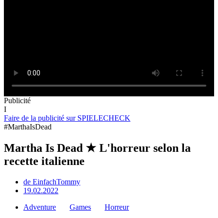
Publicité
I
Faire de la publicité sur SPIELECHECK
#MarthaIsDead
Martha Is Dead ★ L'horreur selon la
recette italienne
de
EinfachTommy
19.02.2022
Adventure
Games
Horreur