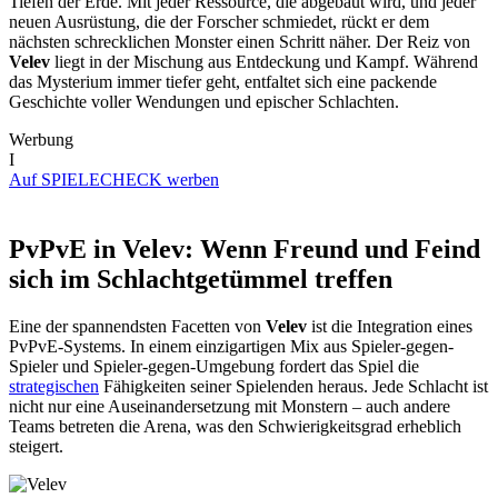
Tiefen der Erde. Mit jeder Ressource, die abgebaut wird, und jeder
neuen Ausrüstung, die der Forscher schmiedet, rückt er dem
nächsten schrecklichen Monster einen Schritt näher. Der Reiz von
Velev
liegt in der Mischung aus Entdeckung und Kampf. Während
das Mysterium immer tiefer geht, entfaltet sich eine packende
Geschichte voller Wendungen und epischer Schlachten.
Werbung
I
Auf SPIELECHECK werben
PvPvE in Velev: Wenn Freund und Feind
sich im Schlachtgetümmel treffen
Eine der spannendsten Facetten von
Velev
ist die Integration eines
PvPvE-Systems. In einem einzigartigen Mix aus Spieler-gegen-
Spieler und Spieler-gegen-Umgebung fordert das Spiel die
strategischen
Fähigkeiten seiner Spielenden heraus. Jede Schlacht ist
nicht nur eine Auseinandersetzung mit Monstern – auch andere
Teams betreten die Arena, was den Schwierigkeitsgrad erheblich
steigert.