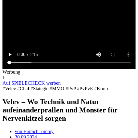
Werbung
I
Auf SPIELECHECK werben
#Velev #Chaf #Stategie #MMO #PvP #PvPvE #Koop
Velev – Wo Technik und Natur
aufeinanderprallen und Monster für
Nervenkitzel sorgen
von
EinfachTommy
30.09.2024