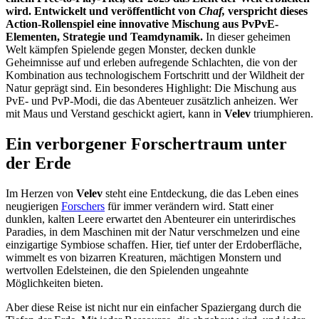
wird. Entwickelt und veröffentlicht von
Chaf,
verspricht dieses
Action-Rollenspiel eine innovative Mischung aus PvPvE-
Elementen, Strategie und Teamdynamik.
In dieser geheimen
Welt kämpfen Spielende gegen Monster, decken dunkle
Geheimnisse auf und erleben aufregende Schlachten, die von der
Kombination aus technologischem Fortschritt und der Wildheit der
Natur geprägt sind. Ein besonderes Highlight: Die Mischung aus
PvE- und PvP-Modi, die das Abenteuer zusätzlich anheizen. Wer
mit Maus und Verstand geschickt agiert, kann in
Velev
triumphieren.
Ein verborgener Forschertraum unter
der Erde
Im Herzen von
Velev
steht eine Entdeckung, die das Leben eines
neugierigen
Forschers
für immer verändern wird. Statt einer
dunklen, kalten Leere erwartet den Abenteurer ein unterirdisches
Paradies, in dem Maschinen mit der Natur verschmelzen und eine
einzigartige Symbiose schaffen. Hier, tief unter der Erdoberfläche,
wimmelt es von bizarren Kreaturen, mächtigen Monstern und
wertvollen Edelsteinen, die den Spielenden ungeahnte
Möglichkeiten bieten.
Aber diese Reise ist nicht nur ein einfacher Spaziergang durch die