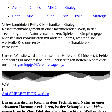
Action
Games
MMO
Strategie
Chaf
MMO
Online
PvP
PvPvE
Strategie
Velev kombiniert PvPvE-Mechaniken, Strategie und
Ressourcenmanagement in einer faszinierenden Welt, in der
Technologie und Natur verschmelzen. Spielende kämpfen gegen
Monster und konkurrieren mit anderen Teams, während sie
wertvolle Ressourcen extrahieren, um ihre Charaktere zu
verbessern.
Unsere Website wird automatisch mit Hilfe von KI übersetzt. Fehler
entdeckt? Du möchtest bei den Übersetzungen helfen? Kontaktiert
uns unter
gaming@247creative.agency.
Werbung
I
Auf SPIELECHECK werben
Ein unterirdisches Reich, in dem Technik und Natur in einer
seltsamen Harmonie existieren, ist der Schauplatz von
Velev,
einem Free-to-Play-Titel, der 2025 das Licht der Welt erblicken