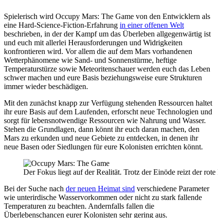
Spielerisch wird Occupy Mars: The Game von den Entwicklern als
eine Hard-Science-Fiction-Erfahrung
in einer offenen Welt
beschrieben, in der der Kampf um das Überleben allgegenwärtig ist
und euch mit allerlei Herausforderungen und Widrigkeiten
konfrontieren wird. Vor allem die auf dem Mars vorhandenen
Wetterphänomene wie Sand- und Sonnenstürme, heftige
Temperaturstürze sowie Meteoritenschauer werden euch das Leben
schwer machen und eure Basis beziehungsweise eure Strukturen
immer wieder beschädigen.
Mit den zunächst knapp zur Verfügung stehenden Ressourcen haltet
ihr eure Basis auf dem Laufenden, erforscht neue Technologien und
sorgt für lebensnotwendige Ressourcen wie Nahrung und Wasser.
Stehen die Grundlagen, dann könnt ihr euch daran machen, den
Mars zu erkunden und neue Gebiete zu entdecken, in denen ihr
neue Basen oder Siedlungen für eure Kolonisten errichten könnt.
Der Fokus liegt auf der Realität. Trotz der Einöde reizt der rot
Bei der Suche nach
der neuen Heimat sind
verschiedene Parameter
wie unterirdische Wasservorkommen oder nicht zu stark fallende
Temperaturen zu beachten. Andernfalls fallen die
Überlebenschancen eurer Kolonisten sehr gering aus.