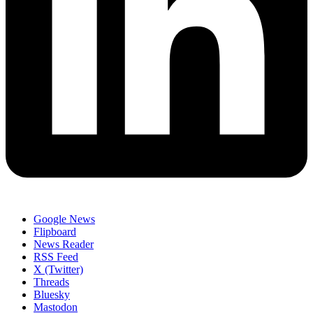
Google News
Flipboard
News Reader
RSS Feed
X (Twitter)
Threads
Bluesky
Mastodon