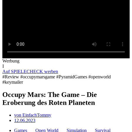
Werbung
I
Auf SPIELECHECK werben
#Review #occupymarsgame #PyramidGames #openworld
#keymailer
Occupy Mars: The Game – Die
Eroberung des Roten Planeten
von
EinfachTommy
12.06.2023
Games
Open World
Simulation
Survival