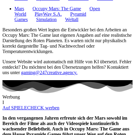
Mars
Occupy Mars: The Game
Open
World
PlayWay S.A.
Pyramid
Games
Simulation
Weltall
Besonders großen Wert legten die Entwickler bei den Arbeiten an
Occupy Mars: The Game laut eigenen Angaben auf eine realistische
Darstellung des Roten Planeten. Es warten nicht nur physikalisch
korrekt dargestellte Tag- und Nachtwechsel oder
Temperaturentwicklungen.
Unsere Website wird automatisch mit Hilfe von KI übersetzt. Fehler
entdeckt? Du möchtest bei den Übersetzungen helfen? Kontaktiert
uns unter
gaming@247creative.agency.
Werbung
I
Auf SPIELECHECK werben
In den vergangenen Jahren erfreute sich der Mars sowohl im
Bereich der Filme als auch der Videospiele kontinuierlich
wachsender Beliebtheit. Auch in Occupy Mars: The Game aus
dem Hause Pyramide Games führt unser Weg auf den Roten