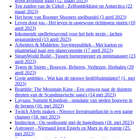
groot avontuur gaan (12. maart 2023)
Ten zuiden van de Cirkel - Zelfontdekking op Antarctica (22
maart 2023)
Het beste van Boomer Shooters spelbundel (3 april 2023)
Leven door jou - Het leven in ongewone richtingen sturen (10
april 2023)
Inkomende spelletjesavond voor het hele gezin - lachen
gegarandeerd (13 april 2023)
Arbeiders & Middelen: Sovjetrepubliek - Met karton en
plaatmetaal naar een planeconomie (17 april 2023)
SteamWorld Build - Tussen burgemeester en mijnmanager (23
april 2023)
Tegen de Storm - Bouwen, Beheren, Verliezen, Herhalen (29
april 2023)
Grote ambities - Wat kan de nieuwe bedrijfssimulator? (1. mei
2023)
Bramble: The Mountain King - Een omweg naar de duistere
diepten van de Scandinavische saga's (14 mei 2023)
Laysara: Summit Kingdom - simulatie van steden bouwen in
de bergen (16. mei 2023)
Twitch Alerts maken - Nieuwe livestreamfunctie is een game
changer (18. mei 2023)
Instinction - Op ooghoogte met de hagedissen (18. mei 2023)
Astroneer - Niemand leest Engels en Marx in de ruimte (25.
mei 2023)