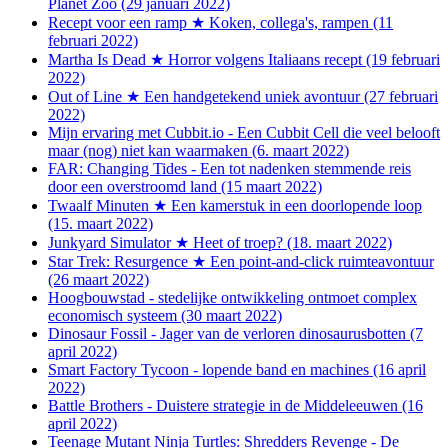
Planet Zoo (29 januari 2022)
Recept voor een ramp ★ Koken, collega's, rampen (11
februari 2022)
Martha Is Dead ★ Horror volgens Italiaans recept (19 februari
2022)
Out of Line ★ Een handgetekend uniek avontuur (27 februari
2022)
Mijn ervaring met Cubbit.io - Een Cubbit Cell die veel belooft
maar (nog) niet kan waarmaken (6. maart 2022)
FAR: Changing Tides - Een tot nadenken stemmende reis
door een overstroomd land (15 maart 2022)
Twaalf Minuten ★ Een kamerstuk in een doorlopende loop
(15. maart 2022)
Junkyard Simulator ★ Heet of troep? (18. maart 2022)
Star Trek: Resurgence ★ Een point-and-click ruimteavontuur
(26 maart 2022)
Hoogbouwstad - stedelijke ontwikkeling ontmoet complex
economisch systeem (30 maart 2022)
Dinosaur Fossil - Jager van de verloren dinosaurusbotten (7
april 2022)
Smart Factory Tycoon - lopende band en machines (16 april
2022)
Battle Brothers - Duistere strategie in de Middeleeuwen (16
april 2022)
Teenage Mutant Ninja Turtles: Shredders Revenge - De