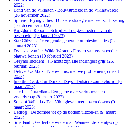
2022)
Land van de Vikingen - Bouwstrategie in de Vikingwereld
(26 november 2022)
Sphere - Flying Cities | Duistere strategie met een sci-fi setting
(16. december 2022)
Kingdoms Reborn - Schrijf zelf de geschiedenis van de
beschaving (9. januari 2023)
Star Citizen - De volgende generatie ruimtesimulaties (22
januari 2023)
Dynastie van het Wilde Westen - Droom van voorspoed en
blauwe bonen (19 februari 2023)
Greyhill Incident - s Nachts zijn alle indringers grijs (26.
februari 2023)
Deliver Us Mars - Nieuw huis, nieuwe problemen (5 maart
2023)
Into the Dead: Our Darkest Days - Duistere zombiehorror (6
maart 2023)
The Last Guardian - Een game over vertrouwen en
vriendschap (8. maart 2023)
Sons of Valhalla - Een Vikingleven met ups en downs (9.
maart 2023)
Bedrog - De zombie tot op de bodem uitzoeken (9. maart
2023)
Smalland: Overleef de wildernis - Wanneer de kleintjes op