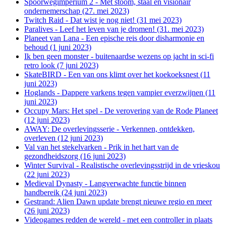
Spoorwegimperium 2 - Met stoom, staal en visionair
ondernemerschap (27. mei 2023)
Twitch Raid - Dat wist je nog niet! (31 mei 2023)
Paralives - Leef het leven van je dromen! (31. mei 2023)
Planeet van Lana - Een epische reis door disharmonie en
behoud (1 juni 2023)
Ik ben geen monster - buitenaardse wezens op jacht in sci-fi
retro look (7 juni 2023)
SkateBIRD - Een van ons klimt over het koekoeksnest (11
juni 2023)
Hoglands - Dappere varkens tegen vampier everzwijnen (11
juni 2023)
Occupy Mars: Het spel - De verovering van de Rode Planeet
(12 juni 2023)
AWAY: De overlevingsserie - Verkennen, ontdekken,
overleven (12 juni 2023)
Val van het stekelvarken - Prik in het hart van de
gezondheidszorg (16 juni 2023)
Winter Survival - Realistische overlevingsstrijd in de vrieskou
(22 juni 2023)
Medieval Dynasty - Langverwachte functie binnen
handbereik (24 juni 2023)
Gestrand: Alien Dawn update brengt nieuwe regio en meer
(26 juni 2023)
Videogames redden de wereld - met een controller in plaats