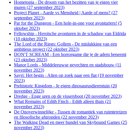
Hometopia - De droom van het bezitten van je eigen vier
muren (27 september 2023)
Project Planet - Aarde vs Mensheid | Aarde of mens? (27
september 2023)
Par for the Dungeon - Een hole-in-one voor avonturiers! (5
oktober 2023)
Fellowship - Heroïsche avonturen in de schaduw van Eldrida
(10 oktober 2023)
The Lord of the Rings: Gollem - De mislukking van een
ambitieus project (22 oktober 2023)
DON'T SCREAM - Een horrorgame die je de adem beneemt
(23 oktober 2023)
Manor Lords - Middeleeuwse gevechten en stadsbouw (11
november 2023)
Sayri: Het begin - Alien op zoek naar een flat (19 november
2023)
Prehistoric Kingdom - Je eigen dinosaurusdierentuin (20
november 2023)
Dredge - Enge uren op de vissersboot (20 november 2023)
What Remains of Edith Finch - Edith alleen thuis (21
november 2023)
De Onoverwinnelijke - Tussen de romantiek van ruimtereizen
en filosofische afgronden (22 november 2023)
The Walking Dead en meer bundel van Skybound Games (25
november 2023)