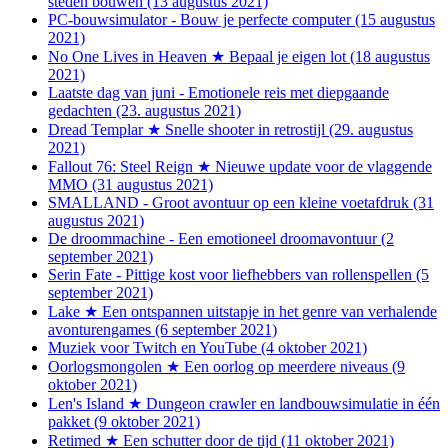
steden bouwen (13 augustus 2021)
PC-bouwsimulator - Bouw je perfecte computer (15 augustus
2021)
No One Lives in Heaven ★ Bepaal je eigen lot (18 augustus
2021)
Laatste dag van juni - Emotionele reis met diepgaande
gedachten (23. augustus 2021)
Dread Templar ★ Snelle shooter in retrostijl (29. augustus
2021)
Fallout 76: Steel Reign ★ Nieuwe update voor de vlaggende
MMO (31 augustus 2021)
SMALLAND - Groot avontuur op een kleine voetafdruk (31
augustus 2021)
De droommachine - Een emotioneel droomavontuur (2
september 2021)
Serin Fate - Pittige kost voor liefhebbers van rollenspellen (5
september 2021)
Lake ★ Een ontspannen uitstapje in het genre van verhalende
avonturengames (6 september 2021)
Muziek voor Twitch en YouTube (4 oktober 2021)
Oorlogsmongolen ★ Een oorlog op meerdere niveaus (9
oktober 2021)
Len's Island ★ Dungeon crawler en landbouwsimulatie in één
pakket (9 oktober 2021)
Retimed ★ Een schutter door de tijd (11 oktober 2021)