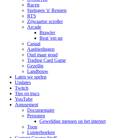
Racen
Springen 'n' Rennen
RTS
Zijwaartse scroller
Arcade
Brawler
Beat 'em up
Casual
Aanbiedingen
Oud maar goud
Trading Card Game
Gezellig
Landbouw
Laten we spelen
Updates
Twitch
Tips en trucs
YouTube
Amusement
Documentaire
Personen
Geweldige mensen op het internet
Toon
Luisterboeken
Content Creator Stuff