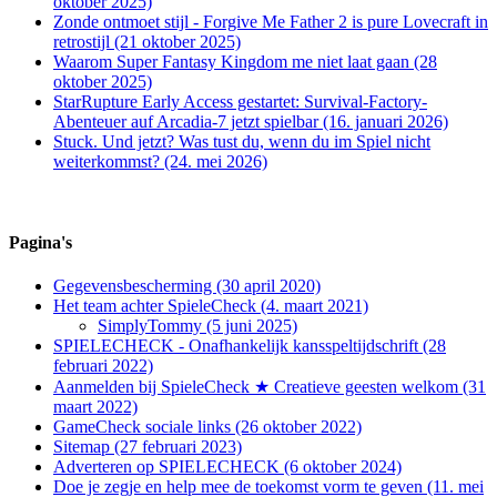
oktober 2025)
Zonde ontmoet stijl - Forgive Me Father 2 is pure Lovecraft in
retrostijl (21 oktober 2025)
Waarom Super Fantasy Kingdom me niet laat gaan (28
oktober 2025)
StarRupture Early Access gestartet: Survival-Factory-
Abenteuer auf Arcadia-7 jetzt spielbar (16. januari 2026)
Stuck. Und jetzt? Was tust du, wenn du im Spiel nicht
weiterkommst? (24. mei 2026)
Pagina's
Gegevensbescherming (30 april 2020)
Het team achter SpieleCheck (4. maart 2021)
SimplyTommy (5 juni 2025)
SPIELECHECK - Onafhankelijk kansspeltijdschrift (28
februari 2022)
Aanmelden bij SpieleCheck ★ Creatieve geesten welkom (31
maart 2022)
GameCheck sociale links (26 oktober 2022)
Sitemap (27 februari 2023)
Adverteren op SPIELECHECK (6 oktober 2024)
Doe je zegje en help mee de toekomst vorm te geven (11. mei