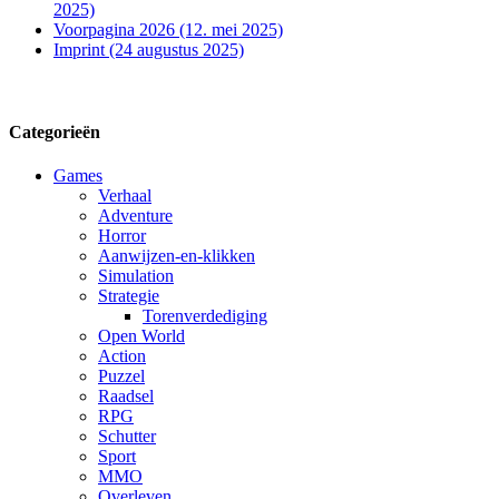
2025)
Voorpagina 2026 (12. mei 2025)
Imprint (24 augustus 2025)
Categorieën
Games
Verhaal
Adventure
Horror
Aanwijzen-en-klikken
Simulation
Strategie
Torenverdediging
Open World
Action
Puzzel
Raadsel
RPG
Schutter
Sport
MMO
Overleven