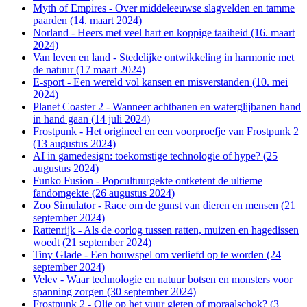
Myth of Empires - Over middeleeuwse slagvelden en tamme
paarden (14. maart 2024)
Norland - Heers met veel hart en koppige taaiheid (16. maart
2024)
Van leven en land - Stedelijke ontwikkeling in harmonie met
de natuur (17 maart 2024)
E-sport - Een wereld vol kansen en misverstanden (10. mei
2024)
Planet Coaster 2 - Wanneer achtbanen en waterglijbanen hand
in hand gaan (14 juli 2024)
Frostpunk - Het origineel en een voorproefje van Frostpunk 2
(13 augustus 2024)
AI in gamedesign: toekomstige technologie of hype? (25
augustus 2024)
Funko Fusion - Popcultuurgekte ontketent de ultieme
fandomgekte (26 augustus 2024)
Zoo Simulator - Race om de gunst van dieren en mensen (21
september 2024)
Rattenrijk - Als de oorlog tussen ratten, muizen en hagedissen
woedt (21 september 2024)
Tiny Glade - Een bouwspel om verliefd op te worden (24
september 2024)
Velev - Waar technologie en natuur botsen en monsters voor
spanning zorgen (30 september 2024)
Frostpunk 2 - Olie op het vuur gieten of moraalschok? (3