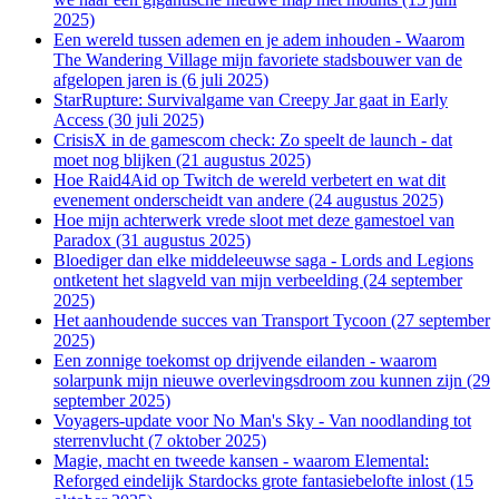
2025)
Een wereld tussen ademen en je adem inhouden - Waarom
The Wandering Village mijn favoriete stadsbouwer van de
afgelopen jaren is (6 juli 2025)
StarRupture: Survivalgame van Creepy Jar gaat in Early
Access (30 juli 2025)
CrisisX in de gamescom check: Zo speelt de launch - dat
moet nog blijken (21 augustus 2025)
Hoe Raid4Aid op Twitch de wereld verbetert en wat dit
evenement onderscheidt van andere (24 augustus 2025)
Hoe mijn achterwerk vrede sloot met deze gamestoel van
Paradox (31 augustus 2025)
Bloediger dan elke middeleeuwse saga - Lords and Legions
ontketent het slagveld van mijn verbeelding (24 september
2025)
Het aanhoudende succes van Transport Tycoon (27 september
2025)
Een zonnige toekomst op drijvende eilanden - waarom
solarpunk mijn nieuwe overlevingsdroom zou kunnen zijn (29
september 2025)
Voyagers-update voor No Man's Sky - Van noodlanding tot
sterrenvlucht (7 oktober 2025)
Magie, macht en tweede kansen - waarom Elemental:
Reforged eindelijk Stardocks grote fantasiebelofte inlost (15