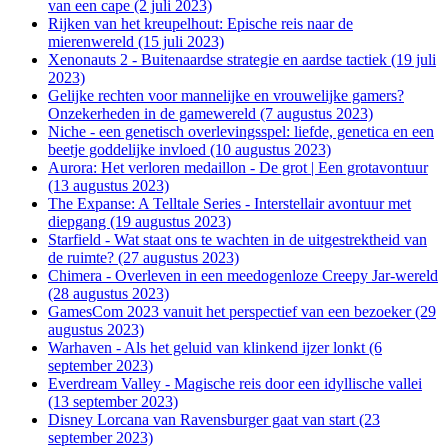
van een cape (2 juli 2023)
Rijken van het kreupelhout: Epische reis naar de
mierenwereld (15 juli 2023)
Xenonauts 2 - Buitenaardse strategie en aardse tactiek (19 juli
2023)
Gelijke rechten voor mannelijke en vrouwelijke gamers?
Onzekerheden in de gamewereld (7 augustus 2023)
Niche - een genetisch overlevingsspel: liefde, genetica en een
beetje goddelijke invloed (10 augustus 2023)
Aurora: Het verloren medaillon - De grot | Een grotavontuur
(13 augustus 2023)
The Expanse: A Telltale Series - Interstellair avontuur met
diepgang (19 augustus 2023)
Starfield - Wat staat ons te wachten in de uitgestrektheid van
de ruimte? (27 augustus 2023)
Chimera - Overleven in een meedogenloze Creepy Jar-wereld
(28 augustus 2023)
GamesCom 2023 vanuit het perspectief van een bezoeker (29
augustus 2023)
Warhaven - Als het geluid van klinkend ijzer lonkt (6
september 2023)
Everdream Valley - Magische reis door een idyllische vallei
(13 september 2023)
Disney Lorcana van Ravensburger gaat van start (23
september 2023)