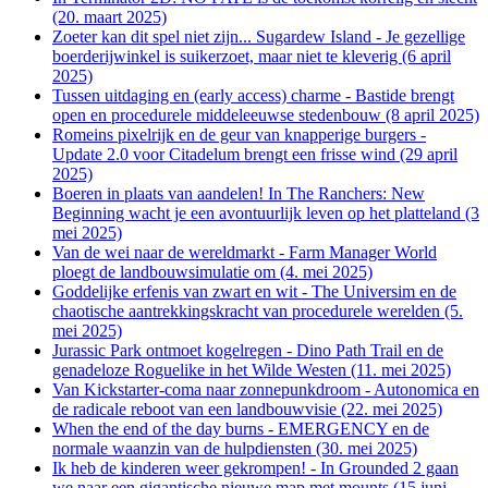
(20. maart 2025)
Zoeter kan dit spel niet zijn... Sugardew Island - Je gezellige
boerderijwinkel is suikerzoet, maar niet te kleverig (6 april
2025)
Tussen uitdaging en (early access) charme - Bastide brengt
open en procedurele middeleeuwse stedenbouw (8 april 2025)
Romeins pixelrijk en de geur van knapperige burgers -
Update 2.0 voor Citadelum brengt een frisse wind (29 april
2025)
Boeren in plaats van aandelen! In The Ranchers: New
Beginning wacht je een avontuurlijk leven op het platteland (3
mei 2025)
Van de wei naar de wereldmarkt - Farm Manager World
ploegt de landbouwsimulatie om (4. mei 2025)
Goddelijke erfenis van zwart en wit - The Universim en de
chaotische aantrekkingskracht van procedurele werelden (5.
mei 2025)
Jurassic Park ontmoet kogelregen - Dino Path Trail en de
genadeloze Roguelike in het Wilde Westen (11. mei 2025)
Van Kickstarter-coma naar zonnepunkdroom - Autonomica en
de radicale reboot van een landbouwvisie (22. mei 2025)
When the end of the day burns - EMERGENCY en de
normale waanzin van de hulpdiensten (30. mei 2025)
Ik heb de kinderen weer gekrompen! - In Grounded 2 gaan
we naar een gigantische nieuwe map met mounts (15 juni