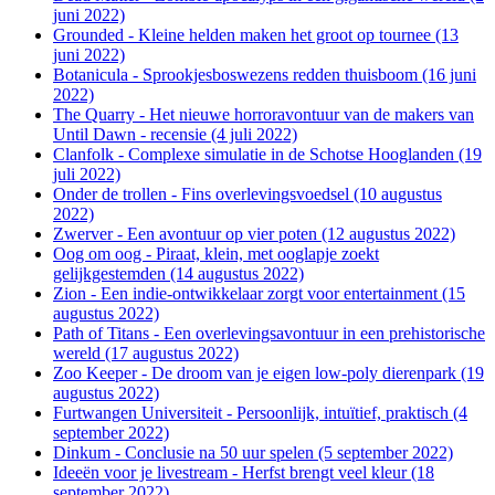
juni 2022)
Grounded - Kleine helden maken het groot op tournee (13
juni 2022)
Botanicula - Sprookjesboswezens redden thuisboom (16 juni
2022)
The Quarry - Het nieuwe horroravontuur van de makers van
Until Dawn - recensie (4 juli 2022)
Clanfolk - Complexe simulatie in de Schotse Hooglanden (19
juli 2022)
Onder de trollen - Fins overlevingsvoedsel (10 augustus
2022)
Zwerver - Een avontuur op vier poten (12 augustus 2022)
Oog om oog - Piraat, klein, met ooglapje zoekt
gelijkgestemden (14 augustus 2022)
Zion - Een indie-ontwikkelaar zorgt voor entertainment (15
augustus 2022)
Path of Titans - Een overlevingsavontuur in een prehistorische
wereld (17 augustus 2022)
Zoo Keeper - De droom van je eigen low-poly dierenpark (19
augustus 2022)
Furtwangen Universiteit - Persoonlijk, intuïtief, praktisch (4
september 2022)
Dinkum - Conclusie na 50 uur spelen (5 september 2022)
Ideeën voor je livestream - Herfst brengt veel kleur (18
september 2022)