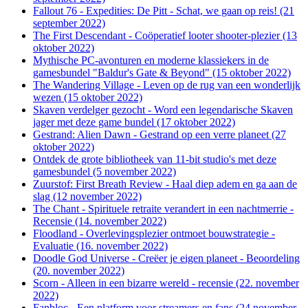
Fallout 76 - Expedities: De Pitt - Schat, we gaan op reis! (21
september 2022)
The First Descendant - Coöperatief looter shooter-plezier (13
oktober 2022)
Mythische PC-avonturen en moderne klassiekers in de
gamesbundel "Baldur's Gate & Beyond" (15 oktober 2022)
The Wandering Village - Leven op de rug van een wonderlijk
wezen (15 oktober 2022)
Skaven verdelger gezocht - Word een legendarische Skaven
jager met deze game bundel (17 oktober 2022)
Gestrand: Alien Dawn - Gestrand op een verre planeet (27
oktober 2022)
Ontdek de grote bibliotheek van 11-bit studio's met deze
gamesbundel (5 november 2022)
Zuurstof: First Breath Review - Haal diep adem en ga aan de
slag (12 november 2022)
The Chant - Spirituele retraite verandert in een nachtmerrie -
Recensie (14. november 2022)
Floodland - Overlevingsplezier ontmoet bouwstrategie -
Evaluatie (16. november 2022)
Doodle God Universe - Creëer je eigen planeet - Beoordeling
(20. november 2022)
Scorn - Alleen in een bizarre wereld - recensie (22. november
2022)
Fanbloc - Een platform voor streamers en fans (24 november