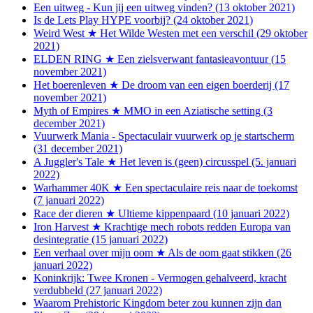
Een uitweg - Kun jij een uitweg vinden? (13 oktober 2021)
Is de Lets Play HYPE voorbij? (24 oktober 2021)
Weird West ★ Het Wilde Westen met een verschil (29 oktober
2021)
ELDEN RING ★ Een zielsverwant fantasieavontuur (15
november 2021)
Het boerenleven ★ De droom van een eigen boerderij (17
november 2021)
Myth of Empires ★ MMO in een Aziatische setting (3
december 2021)
Vuurwerk Mania - Spectaculair vuurwerk op je startscherm
(31 december 2021)
A Juggler's Tale ★ Het leven is (geen) circusspel (5. januari
2022)
Warhammer 40K ★ Een spectaculaire reis naar de toekomst
(7 januari 2022)
Race der dieren ★ Ultieme kippenpaard (10 januari 2022)
Iron Harvest ★ Krachtige mech robots redden Europa van
desintegratie (15 januari 2022)
Een verhaal over mijn oom ★ Als de oom gaat stikken (26
januari 2022)
Koninkrijk: Twee Kronen - Vermogen gehalveerd, kracht
verdubbeld (27 januari 2022)
Waarom Prehistoric Kingdom beter zou kunnen zijn dan