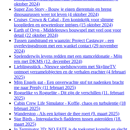
oktober 2024)
Super Zoo Story - Bouw je eigen dierentuin en breng
dinosaurussen weer tot leven (4 oktober 2024)
Cruiser, Crown & Cabal - Een koninkrijk voor slimme
kooplieden en gewetenloze intriges (15 oktober 2024)
Earth of Oryn - Middeleeuws bouwspel met veel oog voor
detail (22 oktober 2024)
Tussen zandstrand en waanzin: Project Castaway - een
overlevingsdroom met een wankel contact (29 november
2024)
Spelenderwijs levens redden met een stamceldonatie - Mijn
reis met DKMS (12. december 2024)
Lieblingsstück - Nieuwe spelshowvorm met SkylineTV
ontmoet verzamelobjecten en de verhalen erachter (4 februari
2025)
Mijn Engels gat - Een onverwachte stof tot nadenken bracht
me naar Preply (11 februari 2025)
Roguelike vs Roguelite - Dit zijn de verschillen (11. februari
2025)
Cabin Crew Life Simulator - Koffie, chaos en turbulentie (18
februari 2025)
Wanderstop - Als een krijger de thee roert (9. maart 2025)
Star Birds - Intergalactisch fladderen tussen asteroïden (18.
maart 2025)
In Terminator 2D: NO FATE is de toekomst korrelig en slecht