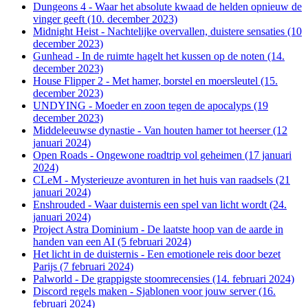
Dungeons 4 - Waar het absolute kwaad de helden opnieuw de
vinger geeft (10. december 2023)
Midnight Heist - Nachtelijke overvallen, duistere sensaties (10
december 2023)
Gunhead - In de ruimte hagelt het kussen op de noten (14.
december 2023)
House Flipper 2 - Met hamer, borstel en moersleutel (15.
december 2023)
UNDYING - Moeder en zoon tegen de apocalyps (19
december 2023)
Middeleeuwse dynastie - Van houten hamer tot heerser (12
januari 2024)
Open Roads - Ongewone roadtrip vol geheimen (17 januari
2024)
CLeM - Mysterieuze avonturen in het huis van raadsels (21
januari 2024)
Enshrouded - Waar duisternis een spel van licht wordt (24.
januari 2024)
Project Astra Dominium - De laatste hoop van de aarde in
handen van een AI (5 februari 2024)
Het licht in de duisternis - Een emotionele reis door bezet
Parijs (7 februari 2024)
Palworld - De grappigste stoomrecensies (14. februari 2024)
Discord regels maken - Sjablonen voor jouw server (16.
februari 2024)