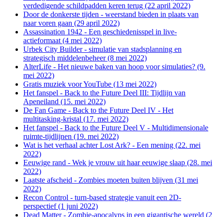
verdedigende schildpadden keren terug (22 april 2022)
Door de donkerste tijden - weerstand bieden in plaats van
naar voren gaan (29 april 2022)
Assassination 1942 - Een geschiedenisspel in live-
actieformaat (4 mei 2022)
Urbek City Builder - simulatie van stadsplanning en
strategisch middelenbeheer (8 mei 2022)
AlterLife - Het nieuwe baken van hoop voor simulaties? (9.
mei 2022)
Gratis muziek voor YouTube (13 mei 2022)
Het fanspel - Back to the Future Deel III: Tijdlijn van
Apeneiland (15. mei 2022)
De Fan Game - Back to the Future Deel IV - Het
multitasking-kristal (17. mei 2022)
Het fanspel - Back to the Future Deel V - Multidimensionale
ruimte-tijdlijnen (19. mei 2022)
Wat is het verhaal achter Lost Ark? - Een mening (22. mei
2022)
Eeuwige rand - Wek je vrouw uit haar eeuwige slaap (28. mei
2022)
Laatste afscheid - Zombies moeten buiten blijven (31 mei
2022)
Recon Control - turn-based strategie vanuit een 2D-
perspectief (1 juni 2022)
Dead Matter - Zombie-apocalyps in een gigantische wereld (2