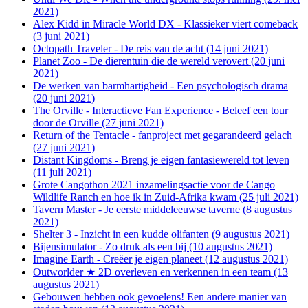
2021)
Alex Kidd in Miracle World DX - Klassieker viert comeback
(3 juni 2021)
Octopath Traveler - De reis van de acht (14 juni 2021)
Planet Zoo - De dierentuin die de wereld verovert (20 juni
2021)
De werken van barmhartigheid - Een psychologisch drama
(20 juni 2021)
The Orville - Interactieve Fan Experience - Beleef een tour
door de Orville (27 juni 2021)
Return of the Tentacle - fanproject met gegarandeerd gelach
(27 juni 2021)
Distant Kingdoms - Breng je eigen fantasiewereld tot leven
(11 juli 2021)
Grote Cangothon 2021 inzamelingsactie voor de Cango
Wildlife Ranch en hoe ik in Zuid-Afrika kwam (25 juli 2021)
Tavern Master - Je eerste middeleeuwse taverne (8 augustus
2021)
Shelter 3 - Inzicht in een kudde olifanten (9 augustus 2021)
Bijensimulator - Zo druk als een bij (10 augustus 2021)
Imagine Earth - Creëer je eigen planeet (12 augustus 2021)
Outworlder ★ 2D overleven en verkennen in een team (13
augustus 2021)
Gebouwen hebben ook gevoelens! Een andere manier van